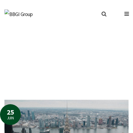
clipsé les risques liés 
25
JUIN