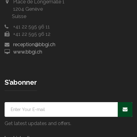
Place de Longemalle 1
1204 Genève
Suisse
+41 22 595 96 11
+41 22 595 96 12
reception@bbgi.ch
www.bbgi.ch
S’abonner
Get latest updates and offers.