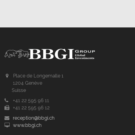
Place de Longemalle 1
1204 Genève
Suisse
+41 22 595 96 11
+41 22 595 96 12
reception@bbgi.ch
www.bbgi.ch