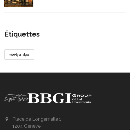
Étiquettes
weekly analysis
Place de Longemalle 1
1204 Genève