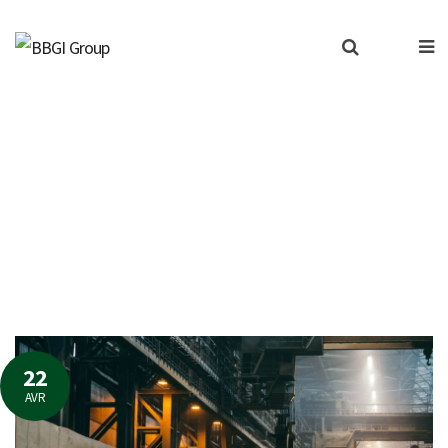
durablement au-dessus d
22
AVR